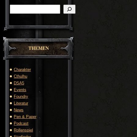
Suchen
THEMEN
Charakter
Cthulhu
DSA5
Events
Foundry
Literatur
News
Pen & Paper
Podcast
Rollenspiel
Starfinder