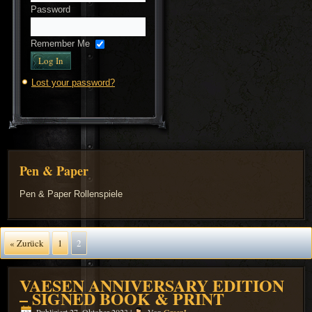
Password
Remember Me
Lost your password?
Pen & Paper
Pen & Paper Rollenspiele
« Zurück
1
2
VAESEN ANNIVERSARY EDITION
– SIGNED BOOK & PRINT
Publiziert
27. Oktober 2023
|
Von
GreenL