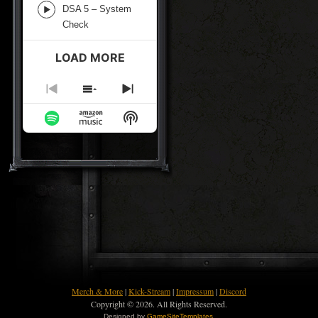
DSA 5 – System
Episode
Check
play
icon
LOAD MORE
Previous
Show
Next
Episode
Episodes
Episode
Show
List
Podcast
Information
Merch & More
|
Kick-Stream
|
Impressum
|
Discord
Copyright © 2026. All Rights Reserved.
Designed by
GameSiteTemplates
.