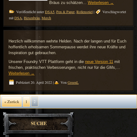
Bräus zu schätzen…
Weiterlesen
→
Veröffentlicht unter
DSA5
,
Pen & Paper
,
Rollenspiel
|
Verschlagwortet
mit
DSA
,
Hexenbräu
,
Merch
Herzlich willkommen wehrte Helden. Nach der langen und für Euch
hoffentlich erholsamen Sommerpause werdet ihre neue Kräfte und
Inspiration gut gebrauchen.
Unserer Foundry VTT Plattform geht in die
neue Version 11
mit
frischen, praktischen Verbesserungen, nicht nur für die GMs,…
Weiterlesen
→
Publiziert
20. April 2022
|
Von
GreenL
« Zurück
1
2
SUCHE