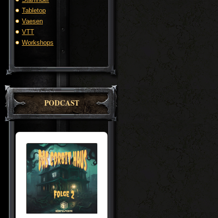
Tabletop
Vaesen
VTT
Workshops
PODCAST
Audio
Player