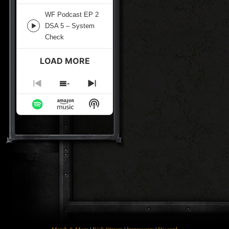
icon
WF Podcast EP 2
DSA 5 – System
Episode
Check
play
icon
LOAD MORE
Previous
Show
Next
Episode
Episodes
Episode
Show
List
Podcast
Information
Merch & More
|
Kick-Stream
|
Impressum
|
Discord