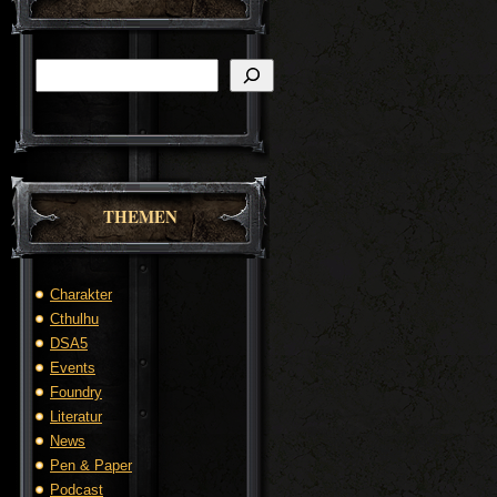
Suchen
THEMEN
Charakter
Cthulhu
DSA5
Events
Foundry
Literatur
News
Pen & Paper
Podcast