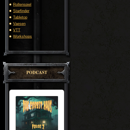
Rollenspiel
Starfinder
Tabletop
Vaesen
VTT
Workshops
PODCAST
Audio
Player