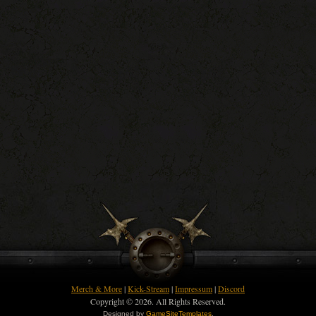
Merch & More
|
Kick-Stream
|
Impressum
|
Discord
Copyright © 2026. All Rights Reserved.
Designed by
GameSiteTemplates
.