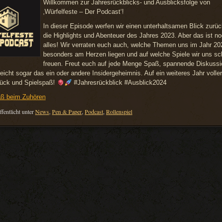
Willkommen zur Jahresrückblicks- und Ausblicksfolge von
‚Würfelfeste – Der Podcast‘!
In dieser Episode werfen wir einen unterhaltsamen Blick zurüc
die Highlights und Abenteuer des Jahres 2023. Aber das ist no
alles! Wir verraten euch auch, welche Themen uns im Jahr 20
besonders am Herzen liegen und auf welche Spiele wir uns sch
freuen. Freut euch auf jede Menge Spaß, spannende Diskuss
leicht sogar das ein oder andere Insidergeheimnis. Auf ein weiteres Jahr voller
lück und Spielspaß!
#Jahresrückblick #Ausblick2024
aß beim Zuhören
fentlicht unter
News
,
Pen & Paper
,
Podcast
,
Rollenspiel