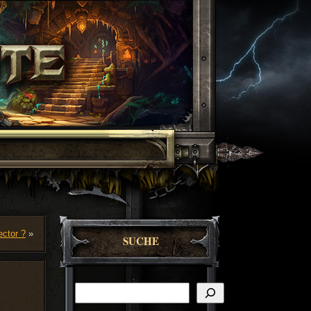
ector ?
»
SUCHE
Suchen