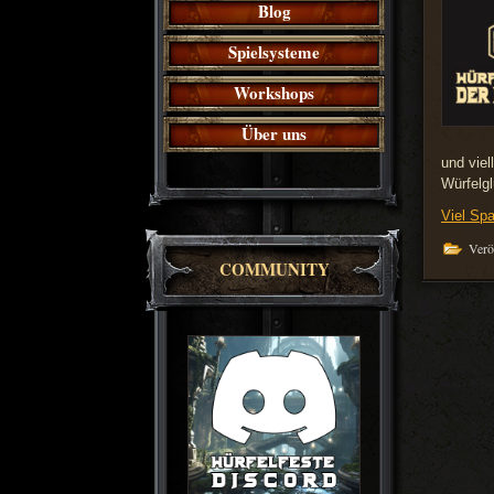
Blog
Spielsysteme
Workshops
Über uns
und viel
Würfelg
Viel Sp
Veröf
COMMUNITY