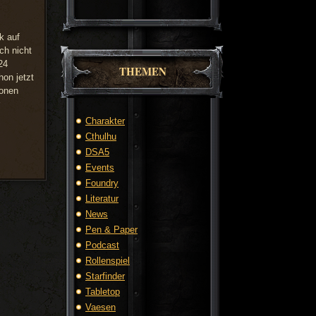
k auf
ch nicht
24
THEMEN
on jetzt
ionen
Charakter
Cthulhu
DSA5
Events
Foundry
Literatur
News
Pen & Paper
Podcast
Rollenspiel
Starfinder
Tabletop
Vaesen