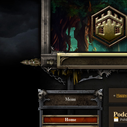
«
Happy
Menu
Podc
Home
Publi