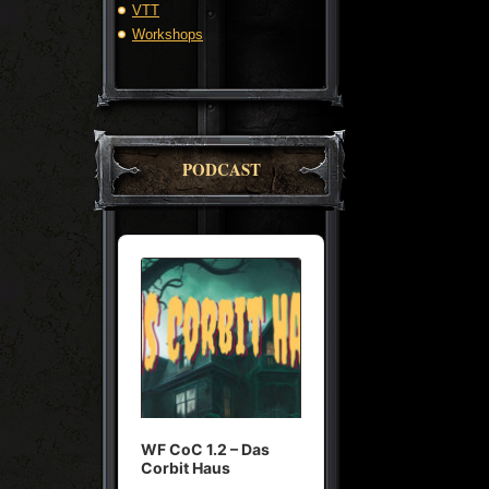
VTT
Workshops
PODCAST
Audio
Player
WF CoC 1.2 – Das
Corbit Haus